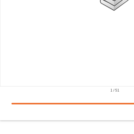
1
/
51