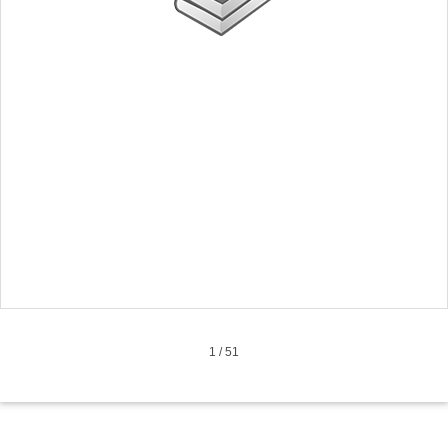
1
/
51