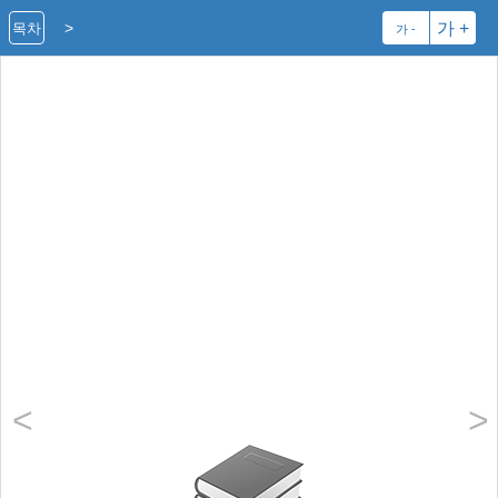
>
가 +
목차
가 -
<
>