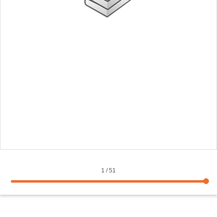
1
/
51