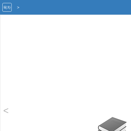
>
목차
<