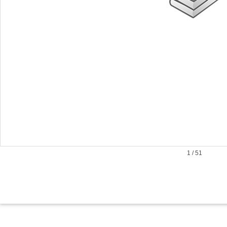
1
/
51