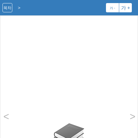
>
가 +
목차
가 -
<
>