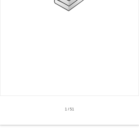
1
/
51