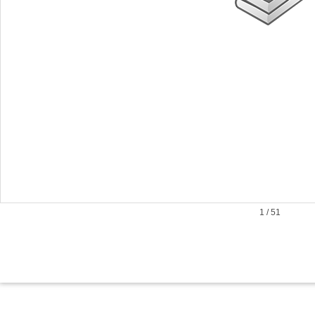
1
/
51