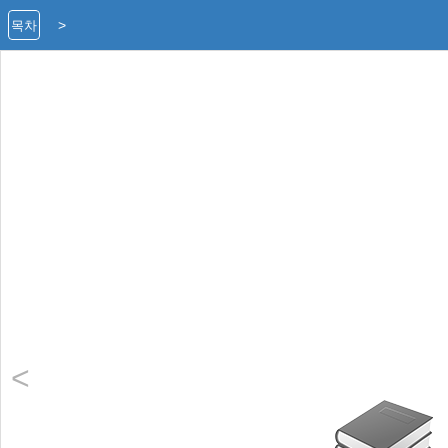
>
목차
<