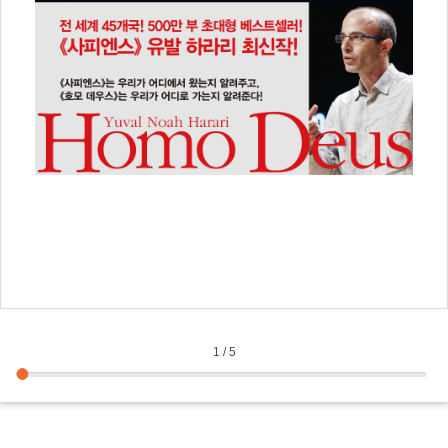
독창
관한
이스
현상
피엔
발적
인류
의 
홈페
옮긴
1
/
5