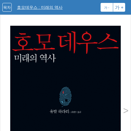
호모데우스 : 미래의 역사
가 +
목차
가 -
Yuva
유
이스
서 
학교
호모
사의
주제
지면
>
의 
다. 
들이