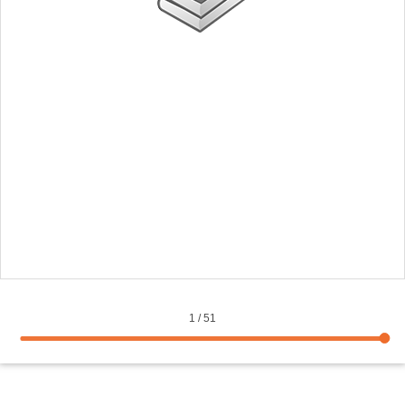
1
/
51