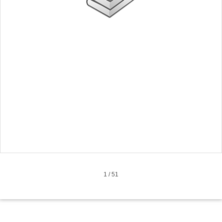
1
/
51