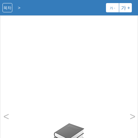
>
가 +
목차
가 -
<
>