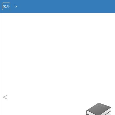
>
목차
<