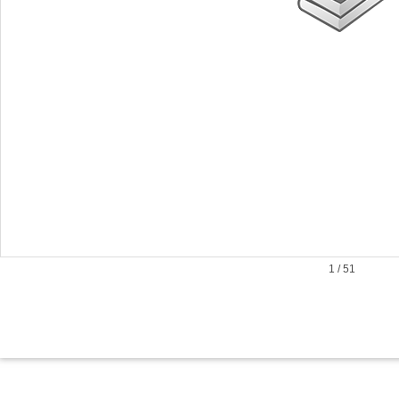
1
/
51