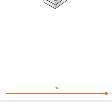
1
/
51