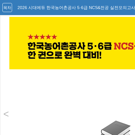
2026 시대에듀 한국농어촌공사 5·6급 NCS&전공 실전모의고사
목차
<