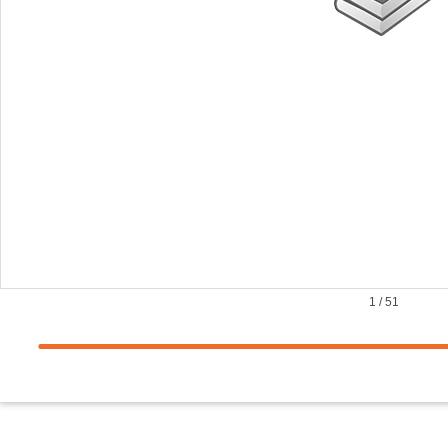
1
/
51