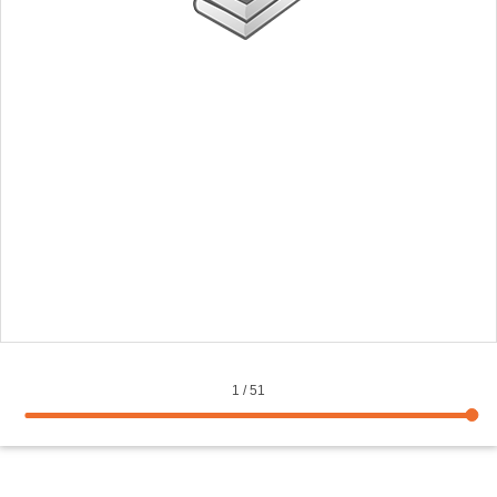
1
/
51