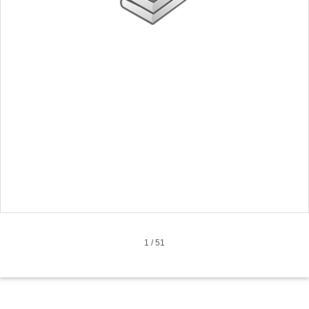
1
/
51