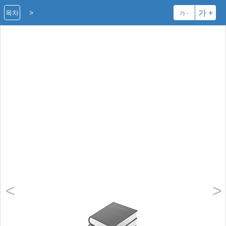
>
가 +
목차
가 -
<
>