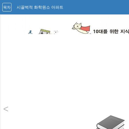
시끌벅적 화학원소 아파트
목차
<