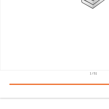
1
/
51