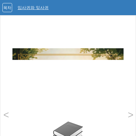
입사귀와 잎사귀
목차
<
>