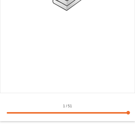
1
/
51