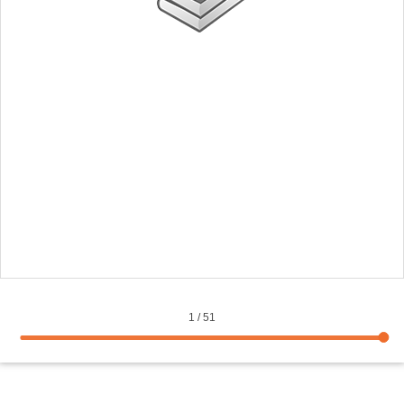
1
/
51