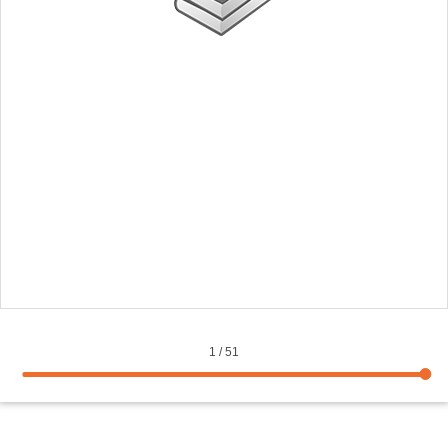
1
/
51