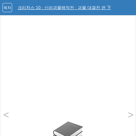
크리처스 10 : 신라괴물해적전 : 괴물 대결전 편 下
목차
<
>