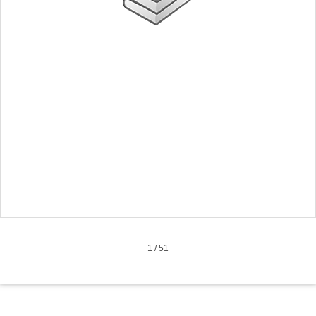
1
/
51