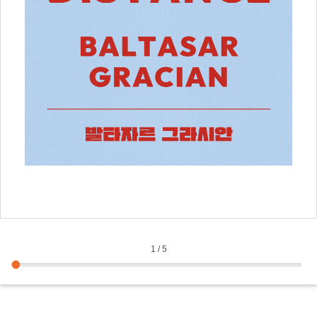
쇼펜
에 
압도
desig
1
/
5