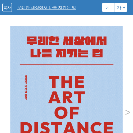
무례한 세상에서 나를 지키는 법
가 +
목차
가 -
발
BAL
17
하는
지 
그는
간’
>
점하
나를