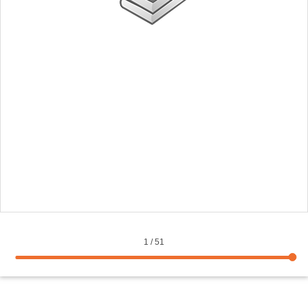
1
/
51