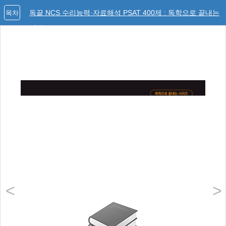
독끝 NCS 수리능력·자료해석 PSAT 400제 : 독학으로 끝내는
목차
시리즈
<
>