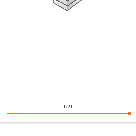
1
/
51