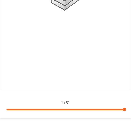
1
/
51