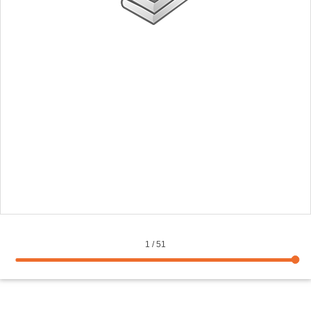
1
/
51