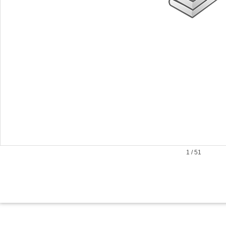
1
/
51