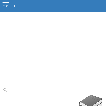
>
목차
<