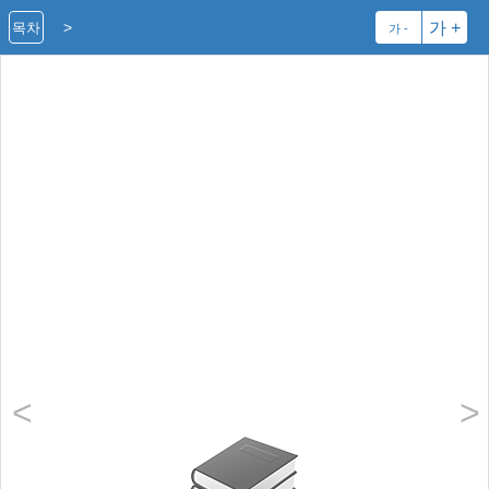
>
가 +
목차
가 -
<
>