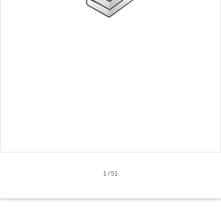
1
/
51