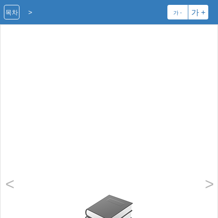
>
가 +
목차
가 -
<
>