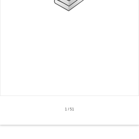
1
/
51