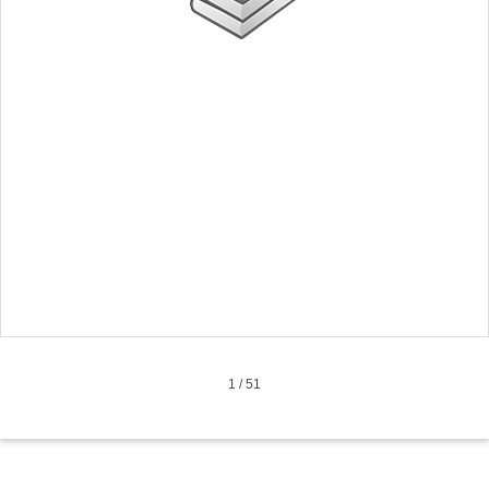
1
/
51