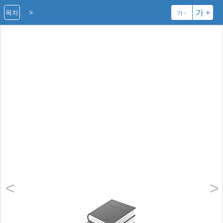
>
가 +
목차
가 -
<
>