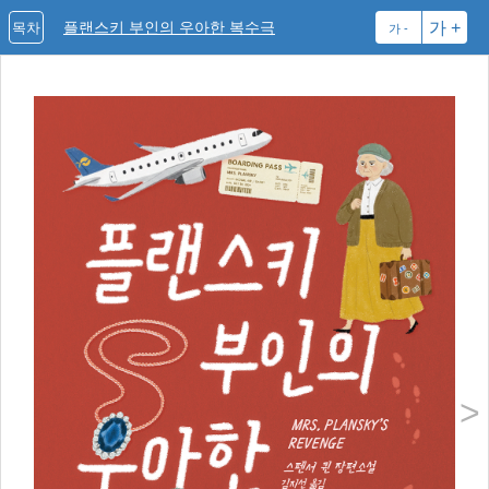
플랜스키 부인의 우아한 복수극
가 +
목차
가 -
스
《
스
(
위
최
들
최
직
한
스
자
>
이
‘
로