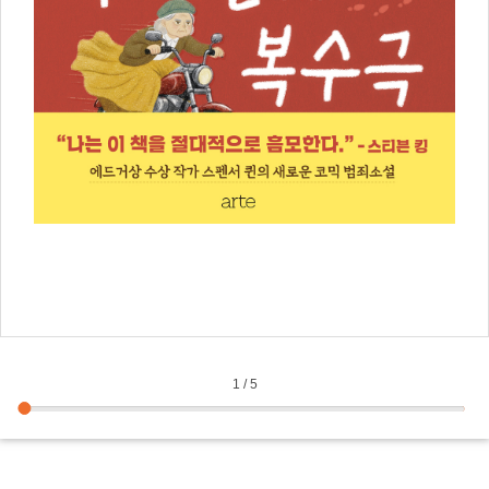
을
못
피
기
히
1
/
5