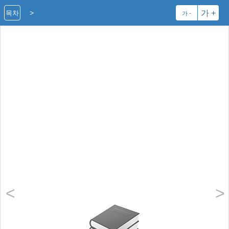
>
가 +
목차
가 -
<
>