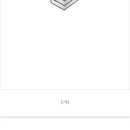
1
/
51