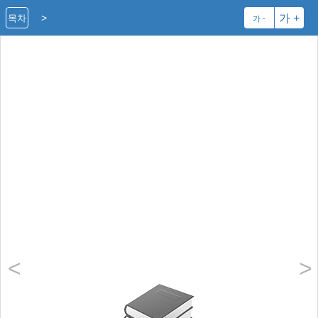
>
가 +
목차
가 -
<
>