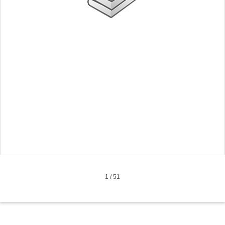
1
/
51