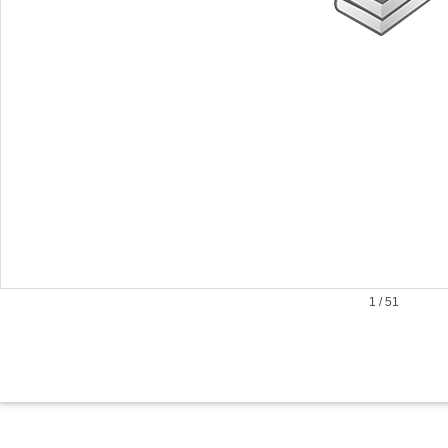
1
/
51