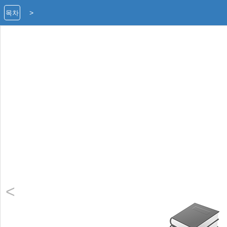
>
목차
<