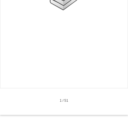
1
/
51