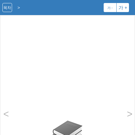
>
가 +
목차
가 -
<
>