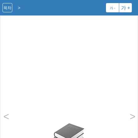
>
가 +
목차
가 -
<
>