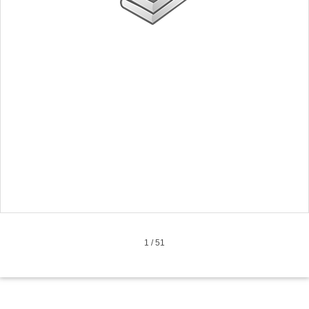
1
/
51