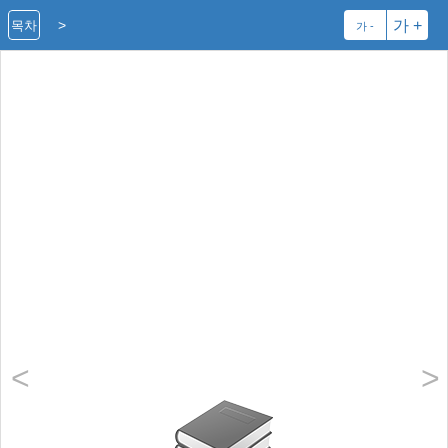
>
가 +
목차
가 -
<
>