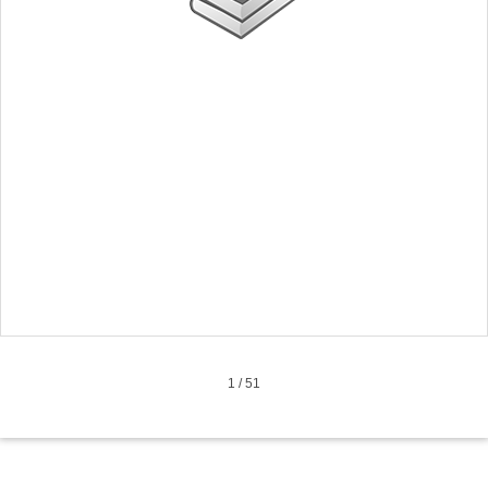
1
/
51