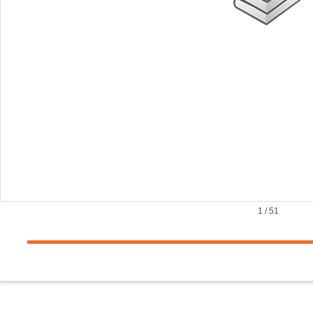
1
/
51