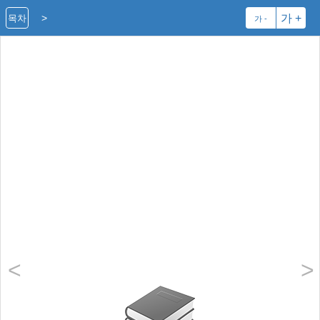
>
가 +
목차
가 -
<
>