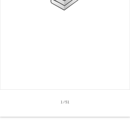
1
/
51