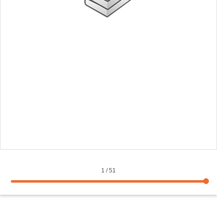
1
/
51