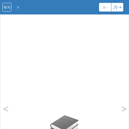
>
가 +
목차
가 -
<
>