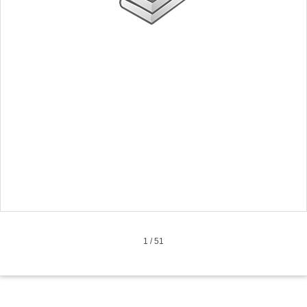
1
/
51