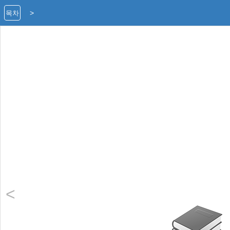
>
목차
<