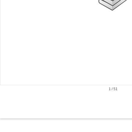
1
/
51