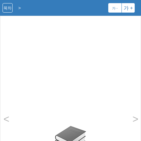
>
가 +
목차
가 -
<
>