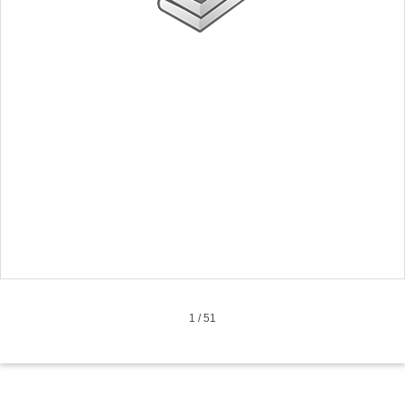
1
/
51