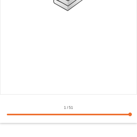
1
/
51