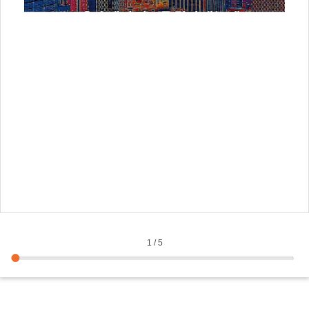
을 받
그 
『일
2』
국 
『도
디자
1
/
5