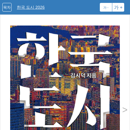
한국 도시 2026
가 +
목차
가 -
김
도시
고려
립 
서 
와 
년 
주류
>
문화
(20
울의