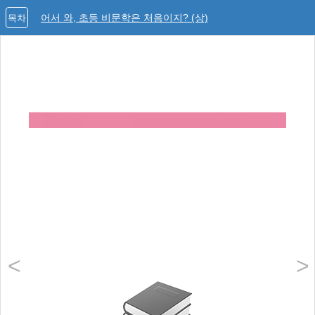
어서 와, 초등 비문학은 처음이지? (상)
목차
<
>