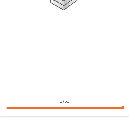
1
/
51