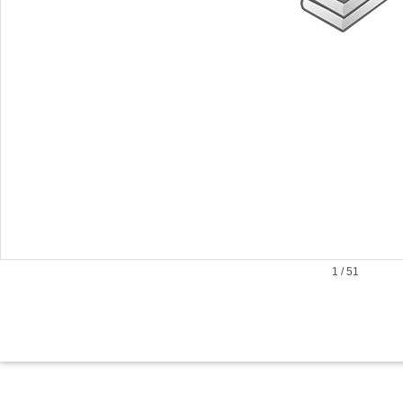
1
/
51