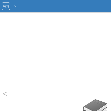
>
목차
<