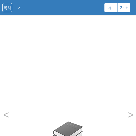
>
가 +
목차
가 -
<
>