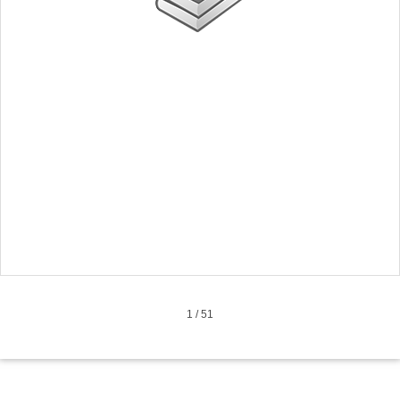
1
/
51