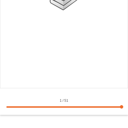
1
/
51