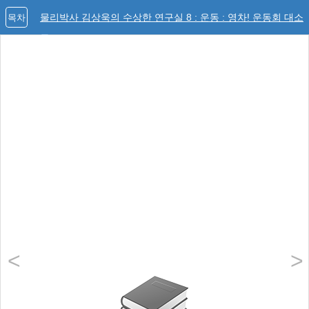
물리박사 김상욱의 수상한 연구실 8 : 운동 : 영차! 운동회 대소
목차
동
<
>