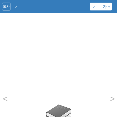
>
가 +
목차
가 -
<
>