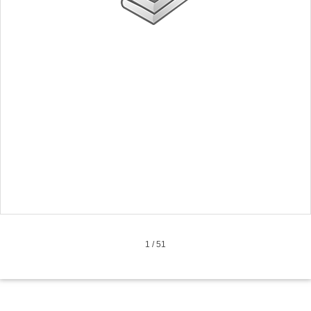
1
/
51