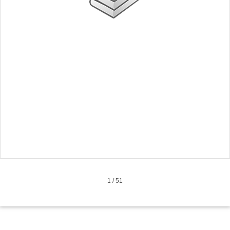
1
/
51