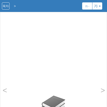
>
가 +
목차
가 -
<
>