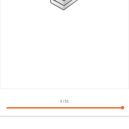
1
/
51